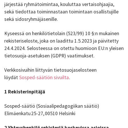
järjestää ryhmätoimintaa, kouluttaa vertaisohjaajia,
sekä tiedottaa toiminnastaan toimintaan osallistujille
sekä sidosryhmäjäsenille.
Kyseessä on henkilötietolain (523/99) 10 §:n mukainen
rekisteriseloste, joka on laadittu 1.5.2023 ja päivitetty
24.4.2024. Selosteessa on otettu huomioon EU:n yleisen
tietosuoja-asetuksen (GDPR) vaatimukset.
Verkkosivuihin liittyvän tietosuojaselosteen
löydät
Sosped-säätiön sivuilta
.
1 Rekisterinpitäjä
Sosped-säätiö (Sosiaalipedagogiikan säätiö)
Elimäenkatu 25-27, 00510 Helsinki
2 Yhteyshenkilö rekisteriä koskevissa asioissa