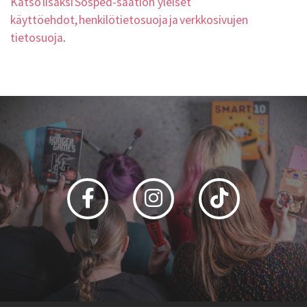
Katso lisäksi Sosped-säätiön yleiset
käyttöehdot, henkilötietosuoja ja verkkosivujen
tietosuoja
.
Facebook
Instagram
Tiktok