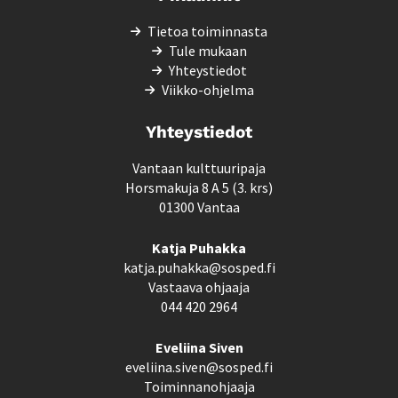
Tietoa toiminnasta
Tule mukaan
Yhteystiedot
Viikko-ohjelma
Yhteystiedot
Vantaan kulttuuripaja
Horsmakuja 8 A 5 (3. krs)
01300 Vantaa
Katja Puhakka
katja.puhakka@sosped.fi
Vastaava ohjaaja
044 420 2964
Eveliina Siven
eveliina.siven@sosped.fi
Toiminnanohjaaja