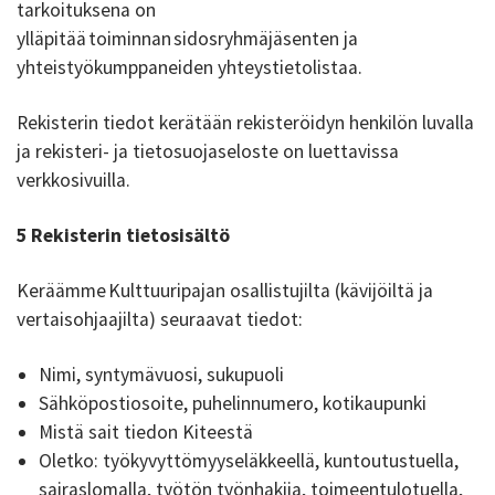
tarkoituksena on
ylläpitää toiminnan sidosryhmäjäsenten ja
yhteistyökumppaneiden yhteystietolistaa.
Rekisterin tiedot kerätään rekisteröidyn henkilön luvalla
ja rekisteri- ja tietosuojaseloste on luettavissa
verkkosivuilla.
5 Rekisterin tietosisältö
Keräämme Kulttuuripajan osallistujilta (kävijöiltä ja
vertaisohjaajilta) seuraavat tiedot:
Nimi, syntymävuosi, sukupuoli
Sähköpostiosoite, puhelinnumero, kotikaupunki
Mistä sait tiedon Kiteestä
Oletko: työkyvyttömyyseläkkeellä, kuntoutustuella,
sairaslomalla, työtön työnhakija, toimeentulotuella,