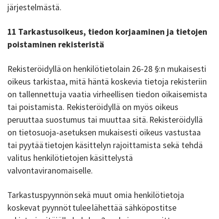
järjestelmästä.
11 Tarkastusoikeus, tiedon korjaaminen ja tietojen
poistaminen rekisteristä
Rekisteröidyllä on henkilötietolain 26-28 §:n mukaisesti
oikeus tarkistaa, mitä häntä koskevia tietoja rekisteriin
on tallennettu ja vaatia virheellisen tiedon oikaisemista
tai poistamista. Rekisteröidyllä on myös oikeus
peruuttaa suostumus tai muuttaa sitä. Rekisteröidyllä
on tietosuoja-asetuksen mukaisesti oikeus vastustaa
tai pyytää tietojen käsittelyn rajoittamista sekä tehdä
valitus henkilötietojen käsittelystä
valvontaviranomaiselle.
Tarkastuspyynnön sekä muut omia henkilötietoja
koskevat pyynnöt tulee lähettää sähköpostitse