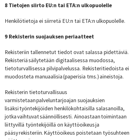
8 Tietojen siirto EU:n tai ETA:n ulkopuolelle
Henkilötietoja ei siirretä EU:n tai ETA:n ulkopuolelle.
9 Rekisterin suojauksen periaatteet
Rekisteriin tallennetut tiedot ovat salassa pidettäviä.
Rekisteriä säilytetään digitaalisessa muodossa,
tietoturvallisessa pilvipalvelussa. Rekisteritiedoista ei
muodosteta manuaalisia (paperisia tms.) aineistoja.
Rekisterin tietoturvallisuus
varmistetaan palveluntarjoajan suojauksien
lisäksi työntekijöiden henkilökohtaisilla salasanoilla,
jotka vaihtuvat säännöllisesti. Ainoastaan toimintaan
liittyvillä työntekijöillä on käyttöoikeus ja
pääsy rekisteriin. Käyttöoikeus poistetaan työsuhteen