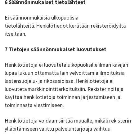
6 Säännönmukaiset tietolähteet
Ei säännönmukaisia ulkopuolisia
tietolähteitä. Henkilötiedot kerätään rekisteröidyiltä
itseltään.
7 Tietojen säännönmukaiset luovutukset
Henkilötietoja ei luovuteta ulkopuolisille ilman kävijän
lupaa lukuun ottamatta lain velvoittamia ilmoituksia
lastensuojelu- ja rikosasioissa. Henkilötietoja ei
luovuteta markkinointitarkoituksiin. Rekisterinpitäjä
käyttää henkilötietoja toiminnan järjestämiseen ja
toiminnasta viestimiseen.
Henkilötietoja voidaan siirtää muualle, mikäli rekisterin
ylläpitämiseen valittu palveluntarjoaja vaihtuu.