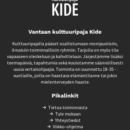
Vantaan kulttuuripaja Kide
Kulttuuripajalla pääset osallistumaan monipuolisiin,
ilmaisiin toiminnallisiin ryhmiin. Tarjolla on myös tila
vapaaseen oleskeluun ja kahvitteluun. Järjestämme lisäksi
teemapäiviä, tapahtumia sekä koulutamme säännöllisesti
uusia vertaisohjaajia. Toiminta on suunnattu 18-35 -
vuotiaille, joilla on haastava elämäntilanne tai jokin
mielenterveyden haaste.
Pikalinkit
Tietoa toiminnasta
Tule mukaan
Yhteystiedot
Viikko-ohjelma