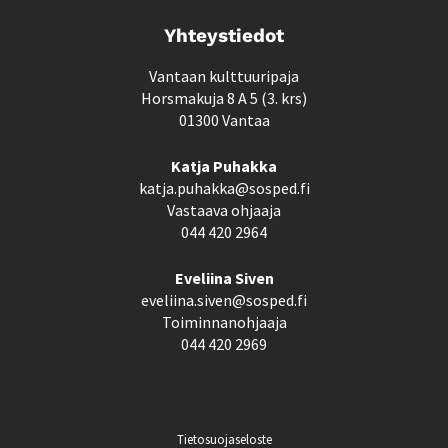
Yhteystiedot
Vantaan kulttuuripaja
Horsmakuja 8 A 5 (3. krs)
01300 Vantaa
Katja Puhakka
katja.puhakka@sosped.fi
Vastaava ohjaaja
044 420 2964
Eveliina Siven
eveliina.siven@sosped.fi
Toiminnanohjaaja
044 420 2969
Tietosuojaseloste