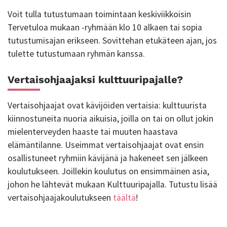
Voit tulla tutustumaan toimintaan keskiviikkoisin
Tervetuloa mukaan -ryhmään klo 10 alkaen tai sopia
tutustumisajan erikseen. Sovittehan etukäteen ajan, jos
tulette tutustumaan ryhmän kanssa.
Vertaisohjaajaksi kulttuuripajalle?
Vertaisohjaajat ovat kävijöiden vertaisia: kulttuurista
kiinnostuneita nuoria aikuisia, joilla on tai on ollut jokin
mielenterveyden haaste tai muuten haastava
elämäntilanne. Useimmat vertaisohjaajat ovat ensin
osallistuneet ryhmiin kävijänä ja hakeneet sen jälkeen
koulutukseen. Joillekin koulutus on ensimmäinen asia,
johon he lähtevät mukaan Kulttuuripajalla. Tutustu lisää
vertaisohjaajakoulutukseen
täältä
!