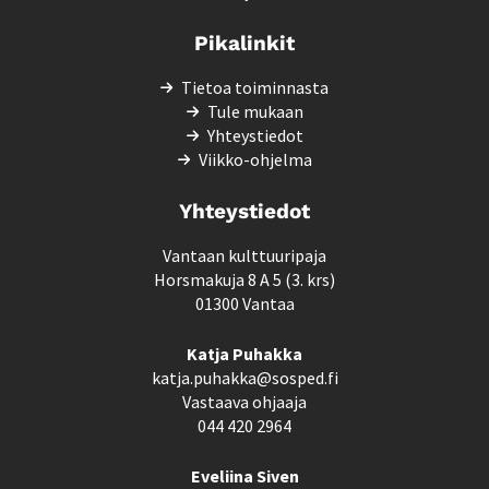
Pikalinkit
Tietoa toiminnasta
Tule mukaan
Yhteystiedot
Viikko-ohjelma
Yhteystiedot
Vantaan kulttuuripaja
Horsmakuja 8 A 5 (3. krs)
01300 Vantaa
Katja Puhakka
katja.puhakka@sosped.fi
Vastaava ohjaaja
044 420 2964
Eveliina Siven