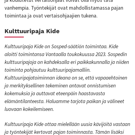
ja koulutetut vertaisohjaat voivat olla myös tätä
vanhempia. Työntekijät ovat mahdollistamassa pajan
toimintaa ja ovat vertaisohjaajien tukena.
Kulttuuripaja Kide
Kulttuuripaja Kide on Sosped-säätiön toimintaa. Kide
aloitti toimintansa Vantaalla toukokuussa 2023. Sospedin
kulttuuripajoja on kahdeksalla eri paikkakunnalla ja niiden
toiminta pohjautuu kulttuuripajamalliin.
Kulttuuripajatoiminnan ideana on se, että vapaaehtoinen
ja merkityksellinen tekeminen antavat onnistumisen
kokemuksia ja auttavat eteenpäin haastavasta
elämäntilanteesta. Haluamme tarjota paikan ja välineet
luovaan kokeilemiseen.
Kulttuuripaja Kide ottaa mielellään uusia kävijöitä vastaan
ja työntekijät kertovat pajan toiminnasta. Tämän lisäksi